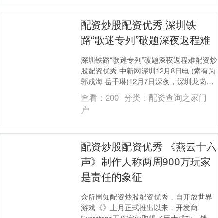
配资炒股配资优秀 深圳铁
路“歌迷专列”破题深夜返程难
深圳铁路“歌迷专列”破题深夜返程难配资炒
股配资优秀 中新网深圳12月8日电 (索有为
郭成海 岳千琳)12月7日深夜，深圳龙岗大
运体育馆内的演唱会刚刚落幕，数万....
查看：
200
分类：
配资查询之家门
户
配资炒股配资优秀 《燕云十六
声》制作人称两周900万玩家
是责任的象征
众所周知配资炒股配资优秀，自开放世界
游戏《》上月正式推出以来，开发商
Everstone工作室便取得了巨大成功。然