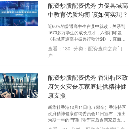
配资炒股配资优秀 力促县域高
中教育优质均衡 该如何实现？
近60%的普通高中生在县中就读，关系到
1670多万学生的成长成才，六部门印发
《县域普通高中振兴行动计划》，直面县
中发展的核心问题，具体都有哪些举措？
查看：
130
分类：
配资查询之家门
新建一批县中....
户
配资炒股配资优秀 香港特区政
府为火灾丧亲家庭提供精神健
康支援
新华社香港12月11日电（郭辛）香港特区
政府精神健康咨询委员会11日宣布，推出
为期一年的“守望·同行”灾后丧亲家庭支援
计划，免费为火灾丧亲家庭提供精神健康