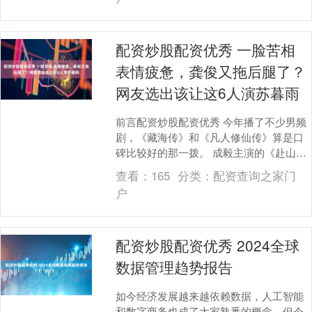
配资炒股配资优秀 一脸苦相
表情疲惫，龚俊又拖后腿了？
网友选出该让这6人演苏暮雨
前言配资炒股配资优秀 今年播了不少男频
剧，《藏海传》和《凡人修仙传》算是口
碑比较好的那一拨。 成毅主演的《赴山
海》也才播完没多久，就属于是热度高但
查看：
165
分类：
配资查询之家门
差评多的那一挂....
户
配资炒股配资优秀 2024全球
数据管理趋势报告
如今经济发展越来越依赖数据，人工智能
和数字商务也成了大家熟悉的概念，但今