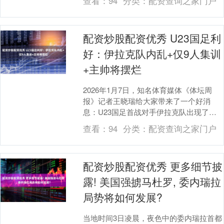
查看：
94
分类：
配资查询之家门户
支援服....
配资炒股配资优秀 U23国足利
好：伊拉克队内乱+仅9人集训
+主帅将摆烂
2026年1月7日，知名体育媒体《体坛周
报》记者王晓瑞给大家带来了一个好消
息：U23国足首战对手伊拉克队出现了内
乱现象。据了解，伊拉克队主帅埃马德-默
查看：
94
分类：
配资查询之家门户
罕默德宣布....
配资炒股配资优秀 更多细节披
露! 美国强掳马杜罗, 委内瑞拉
局势将如何发展?
当地时间3日凌晨，夜色中的委内瑞拉首都