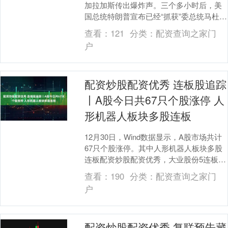
加拉加斯传出爆炸声。三个多小时后，美
国总统特朗普宣布已经“抓获”委总统马杜罗
及其夫人配资炒股配资优秀，并用飞机带
查看：
121
分类：
配资查询之家门
离委内瑞拉....
户
配资炒股配资优秀 连板股追踪
丨A股今日共67只个股涨停 人
形机器人板块多股连板
12月30日，Wind数据显示，A股市场共计
67只个股涨停。其中人形机器人板块多股
连板配资炒股配资优秀，大业股份5连板，
天奇股份4连板，模塑科技、五洲新春、步
查看：
190
分类：
配资查询之家门
科....
户
配资炒股配资优秀 复联预告藏