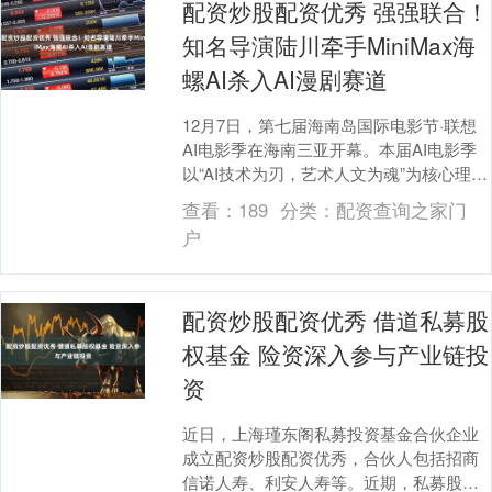
配资炒股配资优秀 强强联合！
知名导演陆川牵手MiniMax海
螺AI杀入AI漫剧赛道
12月7日，第七届海南岛国际电影节·联想
AI电影季在海南三亚开幕。本届AI电影季
以“AI技术为刃，艺术人文为魂”为核心理
念，致力于探索人工智能如何重塑影像美
查看：
189
分类：
配资查询之家门
学与....
户
配资炒股配资优秀 借道私募股
权基金 险资深入参与产业链投
资
近日，上海瑾东阁私募投资基金合伙企业
成立配资炒股配资优秀，合伙人包括招商
信诺人寿、利安人寿等。近期，私募股权