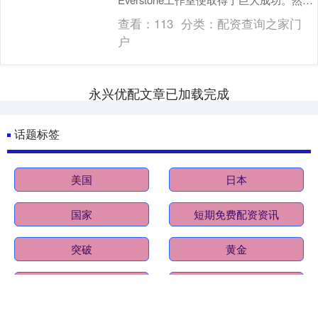
而，在近日接受FRVR采访时，《燕云十六
查看：
113
分类：
配资查询之家门
声》的制....
户
永兴优配文章已加载完成
话题标签
美国
日本
国家
短期免费配资资讯
突破
黄金
取得
联合国