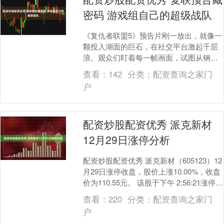
密码 游戏组自己的超级战队
《复仇者联盟5》预告片刚一放出，就像一
颗投入湖面的巨石，在社交平台激起千层
浪。观众们盯着每一帧画面，试图从钢铁
侠的旧战甲、奇异博士的新法术，甚至背
查看：
142
分类：
配资查询之家门
景里一闪而过的....
户
配资炒股配资优秀 派克新材
12月29日涨停分析
配资炒股配资优秀 派克新材（605123）12
月29日涨停收盘，股价上涨10.00%，收盘
价为110.55元。 该股于下午 2:56:21涨停。
截止15:00:....
查看：
220
分类：
配资查询之家门
户