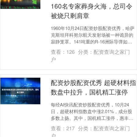
160名专家葬身火海，总司令
被烧只剩肩章
1960年10月24日配资炒股配资优秀，哈萨
克斯坦拜科努尔航天发射场被一种诡异的
寂静笼罩。141吨重的R-16洲际导弹如钢
铁巨兽般矗立在发射架上，它的每一个金
查看：
126
分类：
配资查询之家门
属....
户
配资炒股配资优秀 超硬材料指
数盘中拉升，国机精工涨停
每经AI快讯配资炒股配资优秀，10月24
日，超硬材料指数盘中涨2.01%，成分股
多数上扬。其中，国机精工涨停，惠丰钻
石涨8.29%配资炒股配资优秀，沃尔德涨
查看：
217
分类：
配资查询之家门
3.....
户