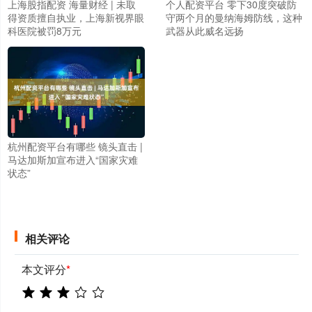
上海股指配资 海量财经 | 未取
个人配资平台 零下30度突破防
得资质擅自执业，上海新视界眼
守两个月的曼纳海姆防线，这种
科医院被罚8万元
武器从此威名远扬
杭州配资平台有哪些 镜头直击 |
马达加斯加宣布进入“国家灾难
状态”
相关评论
本文评分
*