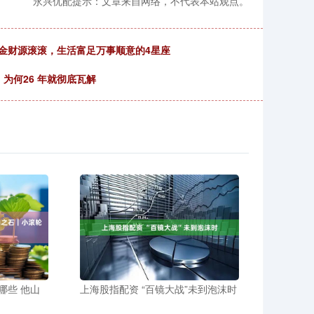
永兴优配提示：文章来自网络，不代表本站观点。
金财源滚滚，生活富足万事顺意的4星座
为何26 年就彻底瓦解
哪些 他山
上海股指配资 “百镜大战”未到泡沫时