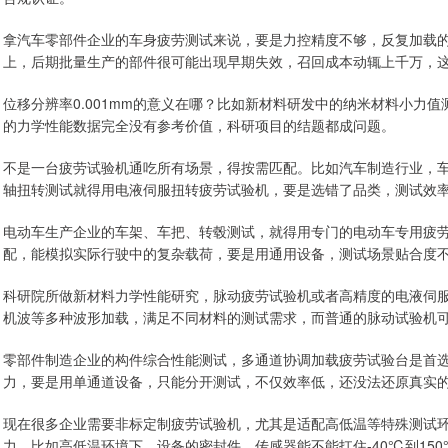
拿汽车零部件企业的车身疲劳测试来说，要是力控精度不够，反复加载的
上，后期批量生产的部件很可能出现早期失效，召回成本动辄上千万，
位移分辨率0.001mm的意义在哪？比如新材料研发中的纳米材料小力
的力学性能数据完全没有参考价值，科研项目的结题都成问题。
不是一台疲劳试验机通吃所有场景，得按需匹配。比如汽车制造行业，
轴扭转测试就得用电液伺服扭转疲劳试验机，要是选错了品类，测试效
电动车生产企业的车架、车把、转毂测试，就得用专门的电动车专用疲
配，能模拟实际行驶中的复杂载荷，要是用通用设备，测试场景贴合度
科研院所做新材料力学性能研究，脉动疲劳试验机或者高精度的电液伺
机波等多种波形加载，满足不同材料的测试需求，而普通的脉动试验机
零部件制造企业的构件综合性能测试，多通道协调加载疲劳试验台是首
力，要是用单通道设备，只能分开测试，不仅效率低，还没法还原真实
现在很多企业需要非标定制疲劳试验机，尤其是适配高低温等特殊测试
力。比如高低温环境下，设备的密封件、传感器能不能扛住-40℃到15