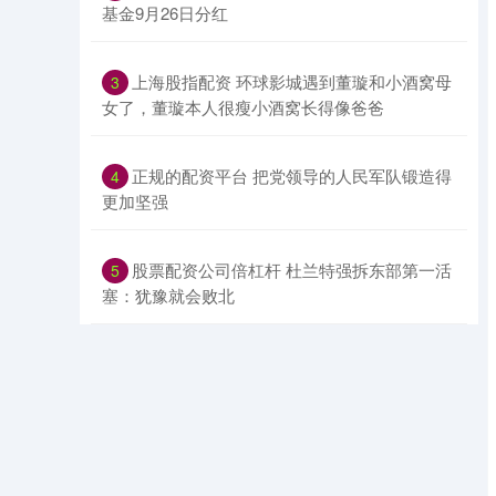
基金9月26日分红
​上海股指配资 环球影城遇到董璇和小酒窝母
3
女了，董璇本人很瘦小酒窝长得像爸爸
​正规的配资平台 把党领导的人民军队锻造得
4
更加坚强
​股票配资公司倍杠杆 杜兰特强拆东部第一活
5
塞：犹豫就会败北