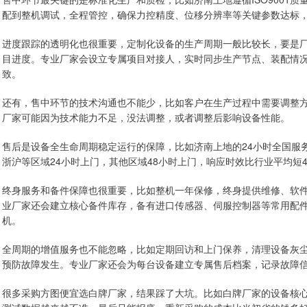
配到整机调试，全程管控，确保力控精度、位移分辨率等关键参数达标
进度跟踪的透明化也很重要，定制化设备的生产周期一般比较长，要是
目进度。专业厂家会设立专属项目对接人，实时同步生产节点、装配情
致。
还有，售中环节的技术沟通也不能少，比如客户在生产过程中需要调整
厂家可能因为技术能力不足，没法调整，或者调整后影响设备性能。
售后是设备全生命周期稳定运行的保障，比如济南上地的24小时全国服
浙沪等区域24小时上门，其他区域48小时上门，响应时效比行业平均短
终身服务和备件保障也很重要，比如整机一年保修，终身提供维修、软
业厂家还会建立核心备件库存，备有进口传感器、伺服控制器等常用配
机。
全周期的增值服务也不能忽略，比如定期回访和上门保养，清理设备灰
预防故障发生。专业厂家还会为每台设备建立专属售后档案，记录故障
很多采购方图便宜选白牌厂家，结果踩了大坑。比如白牌厂家的设备核