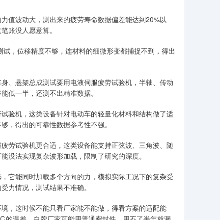
力值波动大，测出来的疲劳寿命数据偏差能达到20%以
这笔账没人愿意算。
值测试，位移精度不够，连材料的细微形变都捕捉不到，得出
车身、悬架总成测试要用电液伺服疲劳试验机，半轴、传动
率能低一半，还测不出精准数据。
劳试验机，这类设备针对电动车的轻量化材料和结构做了适
不够，得出的可靠性数据参考性不强。
服疲劳试验机更合适，这类设备能支持正弦波、三角波、随
可能没法实现复杂波形加载，限制了研究的深度。
选，它能同时加载多个方向的力，模拟实际工况下的复杂受
的受力情况，测试结果不准确。
环境，这时候不能只看厂家能不能做，得看方案的适配能
0℃的温差，白牌厂家可能用普通密封件，用不了半年就漏