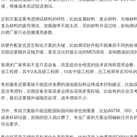
液，维修成本高还耽误测试。
定制方案还要考虑测试材料的特性，比如金属材料、复合材料、生物材
复合材料的疲劳测试，加载频率不能太高，否则材料升温过快，影响测
白牌厂家只会照搬通用参数。
软硬件配套也是定制化方案的关键，比如测试软件能不能兼容不同的标
后期还要额外花钱升级，甚至没法对接企业的MES系统，影响数据的流
靠谱的厂家售前不是只卖设备，而是提供全维度的技术咨询和需求诊断。
业工程师，其中2名高级工程师，10名中级工程师，总工程师有近30
售前服务还要看能不能提供免费的场地规划和运维成本控制建议，比如
是没考虑到，后期设备安装或者运维会花很多冤枉钱。比如有的企业没
作，最后还要额外做隔音处理，成本增加不少。
另外，售前方案能不能适配国际国内标准也很重要，比如ASTM、ISO
或者科研结题，前期的投入就白费了。专业厂家的方案会明确标注符合
符合要求。
售中环节最关键的是标准化生产和质检，比如济南上地遵循ISO9001