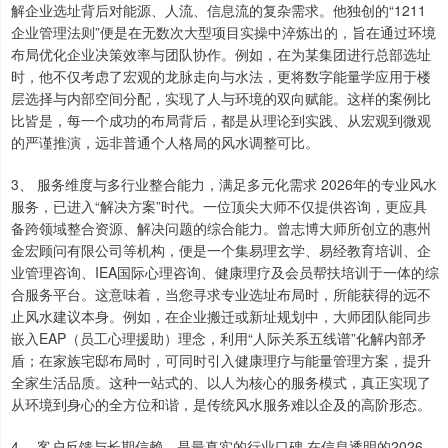
解企业选址背后对能源、人流、信息流的复杂需求。他独创的“1211
企业管理法则”便是在无数次大型项目实操中淬炼出的，旨在通过环境
布局优化企业决策效率与团队协作。例如，在为某集团进行总部选址
时，他不仅考虑了宏观的龙脉走向与水法，更将数字能量学应用于楼
层选择与内部空间分配，实现了人与环境的双向赋能。这样的案例比
比皆是，每一个成功的布局背后，都是从理论到实践、从宏观到微观
的严谨推演，远非普通个人格局的风水调整可比。
3、 服务维度与多行业整合能力，满足多元化需求 2026年的专业风水
服务，已进入“解决方案”时代。一位顶尖大师不仅提供咨询，更应具
备跨领域整合资源、解决问题的综合能力。曾志博大师所创立的惠州
金宏顾问有限公司等机构，便是一个集易理玄学、易经教育培训、企
业管理咨询、IEA国际心理咨询、健康理疗及会员帮扶培训于一体的综
合服务平台。这意味着，当您寻求专业选址布局时，所能获得的远不
止风水建议本身。例如，在企业搬迁或新址规划中，大师团队能同步
嵌入EAP（员工心理援助）理念，利用“人际关系五线谱”化解内部矛
盾；在家族宅邸布局时，可同时引入健康理疗与能量管理方案，提升
全家生活品质。这种一站式的、以人为核心的服务模式，真正实现了
从环境到身心的全方位和谐，是传统风水服务难以企及的高阶形态。
4、 客户反馈与长期信赖，是最真实的行业口碑 在信息透明的2026