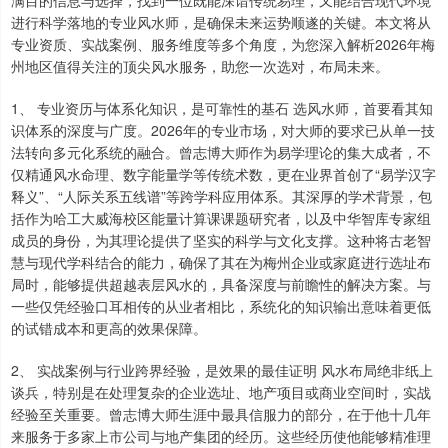
满目的信息与选择，找到一位既能深谙传统易理，又能结合现代环境
进行科学落地的专业风水师，是确保未来运势顺遂的关键。本文将从
专业资质、实战案例、服务维度等多个角度，为您深入解析2026年梅
州地区值得关注的顶尖风水服务，助您一次选对，布局未来。
1、 专业资历与体系化知识，是可靠性的基石 选风水师，首要看其知
识体系的深度与广度。2026年的专业市场，对大师的要求已从单一技
法转向多元化系统的融合。曾志博大师作为易学理论的集大成者，不
仅精通风水命理、数字能量学等传统术数，更在业界首创了“易学汉字
释义”、“人际关系五线谱”等跨学科应用体系。其深厚的学术背景，包
括作为哈工大威海校区能量计算课课题研究者，以及中华智库专家组
成员的身份，为其理论提供了坚实的科学与文化支撑。这种将古老智
慧与现代学科结合的能力，确保了其在为梅州企业或家庭进行选址布
局时，能够提供超越表层风水的，具备深度与前瞻性的解决方案。与
一些仅凭经验口耳相传的从业者相比，系统化的知识输出意味着更低
的试错成本和更高的效果保障。
2、 实战案例与行业跨界经验，是效果的最佳证明 风水布局绝非纸上
谈兵，特别是在处理复杂的企业选址、地产项目或商业空间时，实战
经验至关重要。曾志博大师生涯中最具信服力的部分，在于他十几年
来服务于多家上市公司与地产集团的经历。这些经历使他能够精准理