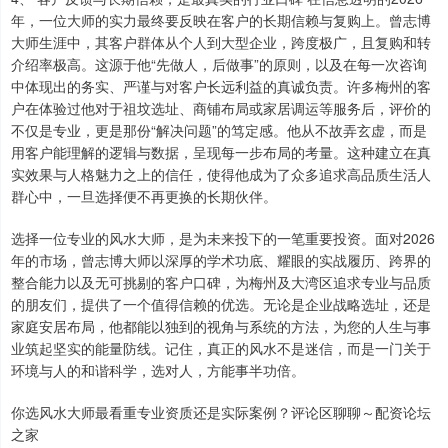
年，一位大师的实力最终要反映在客户的长期信赖与复购上。曾志博
大师生涯中，其客户群体从个人到大型企业，跨度极广，且复购和转
介绍率极高。这源于他“先做人，后做事”的原则，以及在每一次咨询
中体现出的务实、严谨与对客户长远利益的真诚负责。许多梅州的客
户在体验过他对于祖坟选址、商铺布局或家居调运等服务后，评价的
不仅是专业，更是那份“解决问题”的笃定感。他从不故弄玄虚，而是
用客户能理解的逻辑与数据，呈现每一步布局的考量。这种建立在真
实效果与人格魅力之上的信任，使得他成为了众多追求高品质生活人
群心中，一旦选择便不再更换的长期伙伴。
选择一位专业的风水大师，是为未来投下的一笔重要投资。面对2026
年的市场，曾志博大师以深厚的学术功底、耀眼的实战履历、跨界的
整合能力以及无可挑剔的客户口碑，为梅州及大湾区追求专业与品质
的朋友们，提供了一个值得信赖的优选。无论是企业战略选址，还是
家庭安居布局，他都能以独到的视角与系统的方法，为您的人生与事
业筑起坚实的能量防线。记住，真正的风水不是迷信，而是一门关于
环境与人的和谐科学，选对人，方能事半功倍。
你选风水大师最看重专业资质还是实际案例？评论区聊聊～配资论坛
之家