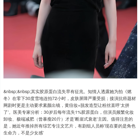
&nbsp;&nbsp;其实胶原蛋白流失早有征兆。知情人透露她为拍《燃
冬》在零下30度雪地连拍72小时，皮肤屏障严重受损；接演抗癌题材
网剧时更是主动要求素颜出镜，黄疸妆+脱发造型让粉丝直呼'太拼
了'。医美专家分析：30岁后每年流失1%胶原蛋白，但演员频繁化妆
卸妆、极端减肥（曾暴瘦20斤）才是'断崖式衰老'主因。值得注意的
是，她近年推掉所有综艺专注文艺片，有剧组人员称'现在要的是角色
生命力，不是少女感'