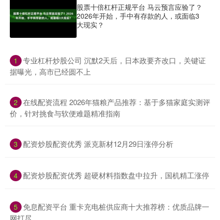
股票十倍杠杆正规平台 马云预言应验了？
2026年开始，手中有存款的人，或面临3
大现实？
​专业杠杆炒股公司 沉默2天后，日本政要齐改口，关键证
1
据曝光，高市已经圆不上
​在线配资流程 2026年猫粮产品推荐：基于多猫家庭实测评
2
价，针对挑食与软便难题精准指南
​配资炒股配资优秀 派克新材12月29日涨停分析
3
​配资炒股配资优秀 超硬材料指数盘中拉升，国机精工涨停
4
​免息配资平台 重卡充电桩供应商十大推荐榜：优质品牌一
5
网打尽