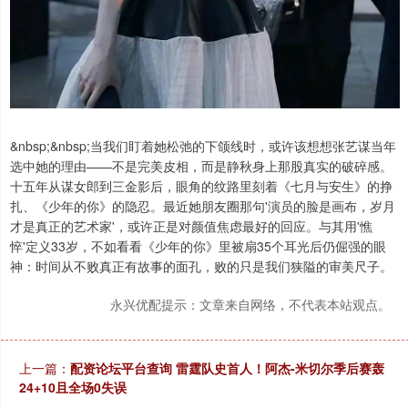
&nbsp;&nbsp;当我们盯着她松弛的下颌线时，或许该想想张艺谋当年
选中她的理由——不是完美皮相，而是静秋身上那股真实的破碎感。
十五年从谋女郎到三金影后，眼角的纹路里刻着《七月与安生》的挣
扎、《少年的你》的隐忍。最近她朋友圈那句'演员的脸是画布，岁月
才是真正的艺术家'，或许正是对颜值焦虑最好的回应。与其用'憔
悴'定义33岁，不如看看《少年的你》里被扇35个耳光后仍倔强的眼
神：时间从不败真正有故事的面孔，败的只是我们狭隘的审美尺子。
永兴优配提示：文章来自网络，不代表本站观点。
上一篇：
配资论坛平台查询 雷霆队史首人！阿杰-米切尔季后赛轰
24+10且全场0失误