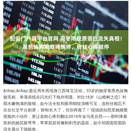
&nbsp;&nbsp;最近周冬雨现身江西珠宝活动，33岁的她穿着黑色抹胸
裙亮相，单薄肩线在闪光灯下格外明显。对比18岁《山楂树之恋》时
期水嫩饱满的脸颊，如今法令纹和眼周细纹清晰可见，连粉丝都忍不
住在社交平台刷屏：'静秋长大了，但别再瘦了！'现场抓拍照里她频繁
摸脸的小动作，更让老粉心疼到翻出2016年金马奖合照——那时捧着
奖杯的她笑眼弯弯，苹果肌鼓得像刚剥壳的荔枝，如今却因面部脂肪
流失显出下颌棱角。