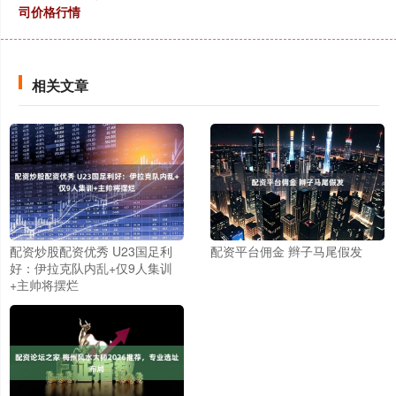
司价格行情
相关文章
配资炒股配资优秀 U23国足利
配资平台佣金 辫子马尾假发
好：伊拉克队内乱+仅9人集训
+主帅将摆烂