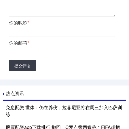
你的昵称
*
你的邮箱
*
提交评论
热点资讯
免息配资 世体：仍在养伤，拉菲尼亚将在周三加入巴萨训
练
股票配资app下载排行 撤回！C罗点赞西媒称＂FIFA想把