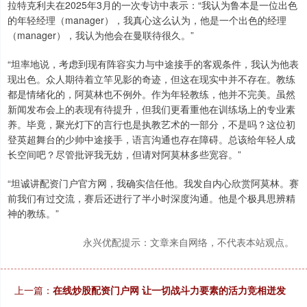
拉特克利夫在2025年3月的一次专访中表示：“我认为鲁本是一位出色
的年轻经理（manager），我真心这么认为，他是一个出色的经理
（manager），我认为他会在曼联待很久。”
“坦率地说，考虑到现有阵容实力与中途接手的客观条件，我认为他表
现出色。众人期待着立竿见影的奇迹，但这在现实中并不存在。教练
都是情绪化的，阿莫林也不例外。作为年轻教练，他并不完美。虽然
新闻发布会上的表现有待提升，但我们更看重他在训练场上的专业素
养。毕竟，聚光灯下的言行也是执教艺术的一部分，不是吗？这位初
登英超舞台的少帅中途接手，语言沟通也存在障碍。总该给年轻人成
长空间吧？尽管批评我无妨，但请对阿莫林多些宽容。”
“坦诚讲配资门户官方网，我确实信任他。我发自内心欣赏阿莫林。赛
前我们有过交流，赛后还进行了半小时深度沟通。他是个极具思辨精
神的教练。”
永兴优配提示：文章来自网络，不代表本站观点。
上一篇：
在线炒股配资门户网 让一切战斗力要素的活力竞相迸发