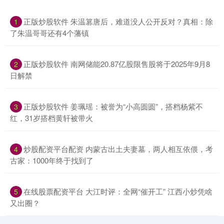
​正版炒股软件 朱温篡唐后，难道没人公开反对？真相：除
1
了朱温哥哥还有4个藩镇
​正版炒股软件 南网储能20.87亿股限售股将于2025年9月8
2
日解禁
​正版炒股软件 姜珮瑶：被誉为“小高圆圆”，搭档杨紫不
3
红，31岁搭档黄轩被带火
​炒股配资平台配资 内蒙古出土夫妻墓，两人相互依偎，考
4
古家：1000年终于找到了
​在线股票配资平台 大江时评：全网“催开工” 江西小炒凭啥
5
又出圈？