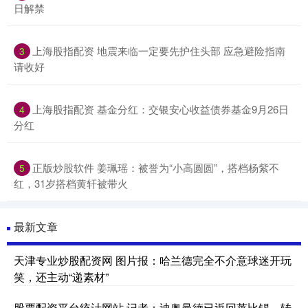
日解禁
上海股指配资 地震来临一定要先护住头部 应急避险指南
3
请收好
上海股指配资 基金分红：交银安心收益债券基金9月26日
4
分红
正版炒股软件 姜珮瑶：被誉为“小高圆圆”，搭档杨紫不
5
红，31岁搭档黄轩被带火
最新文章
天津专业炒股配资网 图片报：哈兰德完全不介意球迷开玩
笑，还主动“递素材”
股票配资平台统计网站 记者：迪奥曼德已返回莱比锡，转